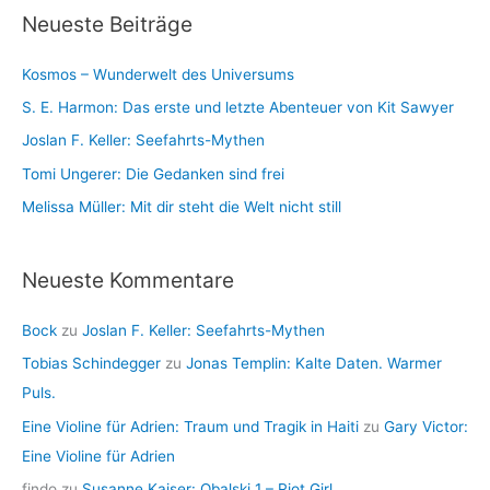
i
Neueste Beiträge
h
e
i
n
Kosmos – Wunderwelt des Universums
v
S. E. Harmon: Das erste und letzte Abenteuer von Kit Sawyer
Joslan F. Keller: Seefahrts-Mythen
Tomi Ungerer: Die Gedanken sind frei
Melissa Müller: Mit dir steht die Welt nicht still
Neueste Kommentare
Bock
zu
Joslan F. Keller: Seefahrts-Mythen
Tobias Schindegger
zu
Jonas Templin: Kalte Daten. Warmer
Puls.
Eine Violine für Adrien: Traum und Tragik in Haiti
zu
Gary Victor:
Eine Violine für Adrien
findo
zu
Susanne Kaiser: Obalski 1 – Riot Girl