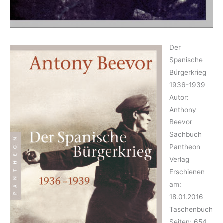
Der
Spanische
Bürgerkrieg
1936-1939
Autor:
Anthony
Beevor
Sachbuch
Pantheon
Verlag
Erschienen
am:
18.01.2016
Taschenbuch
Seiten: 654