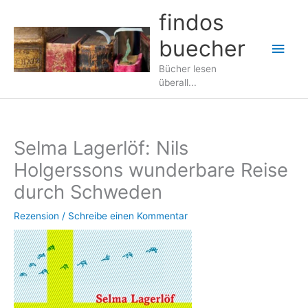
Zum
findos
Inhalt
buecher
springen
Hau
Bücher lesen
überall...
Selma Lagerlöf: Nils
Holgerssons wunderbare Reise
durch Schweden
Rezension
/
Schreibe einen Kommentar