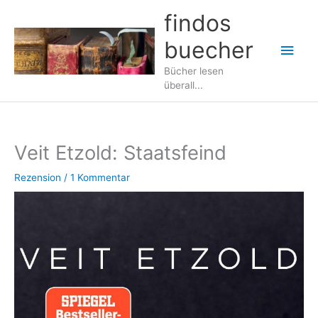
Zum
findos
Inhalt
buecher
springen
Hau
Bücher lesen
überall...
Veit Etzold: Staatsfeind
Rezension
/
1 Kommentar