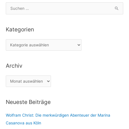
S
u
c
Kategorien
h
e
K
n
a
n
t
a
Archiv
e
c
g
h
A
o
:
r
r
c
i
Neueste Beiträge
h
e
i
n
Wolfram Christ: Die merkwürdigen Abenteuer der Marina
v
Casanova aus Köln