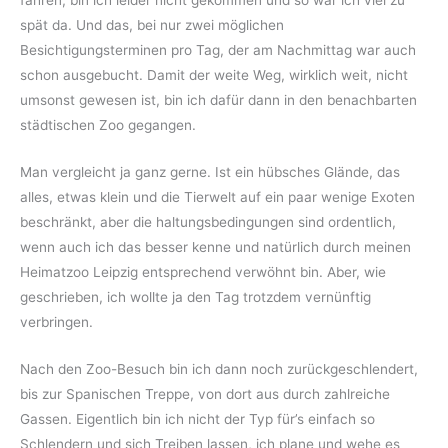
fahren, bin ich leider nicht gekommen und so war ich viel zu
spät da. Und das, bei nur zwei möglichen
Besichtigungsterminen pro Tag, der am Nachmittag war auch
schon ausgebucht. Damit der weite Weg, wirklich weit, nicht
umsonst gewesen ist, bin ich dafür dann in den benachbarten
städtischen Zoo gegangen.
Man vergleicht ja ganz gerne. Ist ein hübsches Glände, das
alles, etwas klein und die Tierwelt auf ein paar wenige Exoten
beschränkt, aber die haltungsbedingungen sind ordentlich,
wenn auch ich das besser kenne und natürlich durch meinen
Heimatzoo Leipzig entsprechend verwöhnt bin. Aber, wie
geschrieben, ich wollte ja den Tag trotzdem vernünftig
verbringen.
Nach den Zoo-Besuch bin ich dann noch zurückgeschlendert,
bis zur Spanischen Treppe, von dort aus durch zahlreiche
Gassen. Eigentlich bin ich nicht der Typ für’s einfach so
Schlendern und sich Treiben lassen, ich plane und wehe es