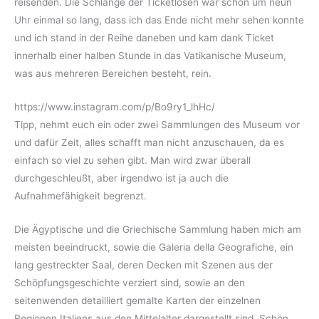
reisenden. Die Schlange der Ticketlosen war schon um neun
Uhr einmal so lang, dass ich das Ende nicht mehr sehen konnte
und ich stand in der Reihe daneben und kam dank Ticket
innerhalb einer halben Stunde in das Vatikanische Museum,
was aus mehreren Bereichen besteht, rein.
https://www.instagram.com/p/Bo9ry1_lhHc/
Tipp, nehmt euch ein oder zwei Sammlungen des Museum vor
und dafür Zeit, alles schafft man nicht anzuschauen, da es
einfach so viel zu sehen gibt. Man wird zwar überall
durchgeschleußt, aber irgendwo ist ja auch die
Aufnahmefähigkeit begrenzt.
Die Ägyptische und die Griechische Sammlung haben mich am
meisten beeindruckt, sowie die Galeria della Geografiche, ein
lang gestreckter Saal, deren Decken mit Szenen aus der
Schöpfungsgeschichte verziert sind, sowie an den
seitenwenden detailliert gemalte Karten der einzelnen
Regionen Italiens aus den Mittelalter dargestellt sind. Schön