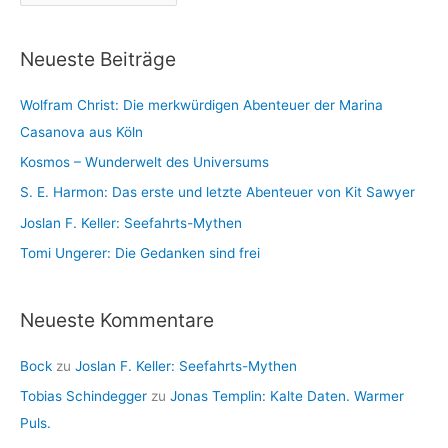
r
r
c
i
Neueste Beiträge
h
e
i
n
Wolfram Christ: Die merkwürdigen Abenteuer der Marina
v
Casanova aus Köln
Kosmos – Wunderwelt des Universums
S. E. Harmon: Das erste und letzte Abenteuer von Kit Sawyer
Joslan F. Keller: Seefahrts-Mythen
Tomi Ungerer: Die Gedanken sind frei
Neueste Kommentare
Bock
zu
Joslan F. Keller: Seefahrts-Mythen
Tobias Schindegger
zu
Jonas Templin: Kalte Daten. Warmer
Puls.