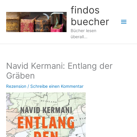
Zum
findos
Inhalt
buecher
springen
Hau
Bücher lesen
überall...
Navid Kermani: Entlang der
Gräben
Rezension
/
Schreibe einen Kommentar