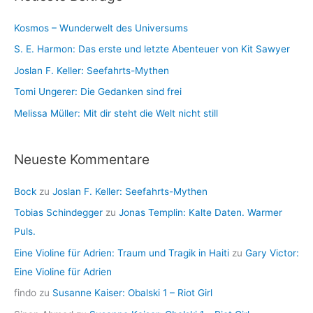
e
i
n
Kosmos – Wunderwelt des Universums
v
S. E. Harmon: Das erste und letzte Abenteuer von Kit Sawyer
Joslan F. Keller: Seefahrts-Mythen
Tomi Ungerer: Die Gedanken sind frei
Melissa Müller: Mit dir steht die Welt nicht still
Neueste Kommentare
Bock
zu
Joslan F. Keller: Seefahrts-Mythen
Tobias Schindegger
zu
Jonas Templin: Kalte Daten. Warmer
Puls.
Eine Violine für Adrien: Traum und Tragik in Haiti
zu
Gary Victor:
Eine Violine für Adrien
findo
zu
Susanne Kaiser: Obalski 1 – Riot Girl