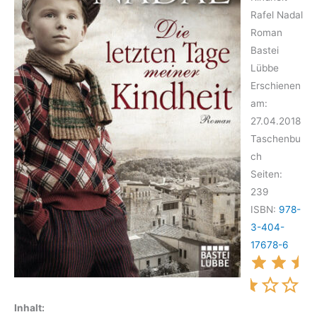
Rafel Nadal
Roman
Bastei
Lübbe
Erschienen
am:
27.04.2018
Taschenbu
ch
Seiten:
239
ISBN:
978-
3-404-
17678-6
Inhalt: