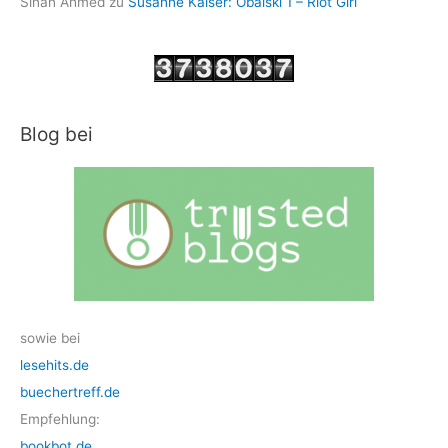
Sinan Ahmed
zu
Susanne Kaiser: Obalski 1 – Riot Girl
Blog bei
sowie bei
lesehits.de
buechertreff.de
Empfehlung:
bookbot.de