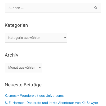
S
u
c
Kategorien
h
e
K
n
a
n
t
a
Archiv
e
c
g
h
A
o
:
r
r
c
i
Neueste Beiträge
h
e
i
n
Kosmos – Wunderwelt des Universums
v
S. E. Harmon: Das erste und letzte Abenteuer von Kit Sawyer