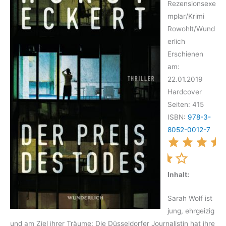
Rezensionsexe
mplar/Krimi
Rowohlt/Wund
erlich
Erschienen
am:
22.01.2019
Hardcover
Seiten: 415
ISBN:
978-3-
8052-0012-7
Inhalt:
Sarah Wolf ist
jung, ehrgeizig
und am Ziel ihrer Träume: Die Düsseldorfer Journalistin hat ihre