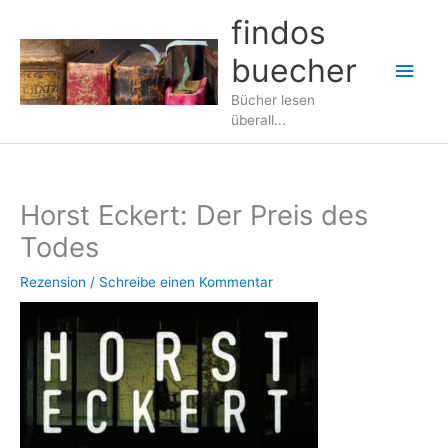
Zum
findos
Inhalt
buecher
springen
Hau
Bücher lesen
überall...
Horst Eckert: Der Preis des
Todes
Rezension
/
Schreibe einen Kommentar