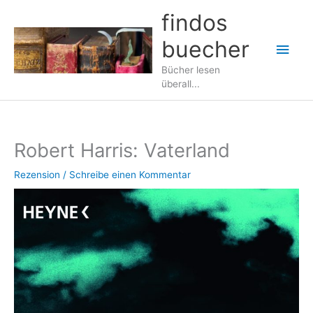
Zum
findos
Inhalt
buecher
springen
Hau
Bücher lesen
überall...
Robert Harris: Vaterland
Rezension
/
Schreibe einen Kommentar