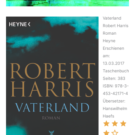
Vaterland
Robert Harris
Roman
Heyne
Erschienen
am:
13.03.2017
Taschenbuch
Seiten: 383
ISBN: 978-3-
453-42171-4
Übersetzer:
Hanswilhelm
Haefs