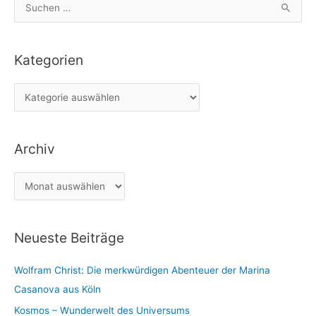
S
u
c
Kategorien
h
e
K
n
a
n
t
a
Archiv
e
c
g
h
A
o
:
r
r
c
i
Neueste Beiträge
h
e
i
n
Wolfram Christ: Die merkwürdigen Abenteuer der Marina
v
Casanova aus Köln
Kosmos – Wunderwelt des Universums