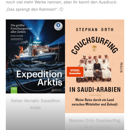
noch viel mehr Werke nennen, aber ihr kennt den Ausdruck:
„Das sprengt den Rahmen!“. 🙂
Esther Horvath: Expedition
Arktis
Stephan Orth: Couchsurfing
in Saudi Arabien