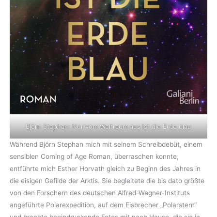
Björn Stephan: Nur vom Weltraum aus ist die Erde blau
Während Björn Stephan mich mit seinem Schreibdebüt, einem
sensiblen Coming of Age Roman, überraschen konnte,
entführte mich Esther Horvath gleich zu Beginn des Jahres in
die eisigen Gefilde der Arktis. Sie begleitete die bis dato größte
von den Forschern des deutschen Alfred-Wegner-Instituts
angeführte Polarexpedition, auf dem Eisbrecher „Polarstern“
und brachte beeindruckende Fotos mit nach Hause, die sie in