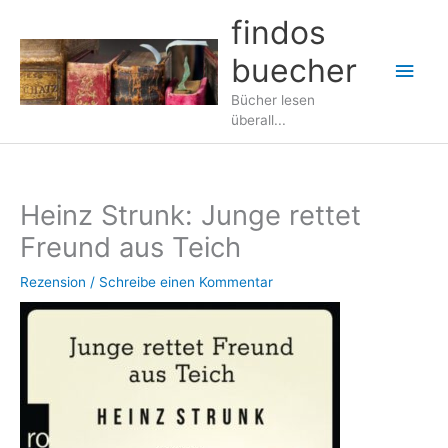
Zum
findos
Inhalt
buecher
springen
Hau
Bücher lesen
überall...
Heinz Strunk: Junge rettet
Freund aus Teich
Rezension
/
Schreibe einen Kommentar