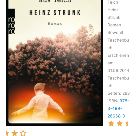
Teich
Heinz
Strunk
Roman
Rowohlt
Taschenbu
ch
Erschienen
am:
01.09.2014
Taschenbu
ch
Seiten: 283
ISBN:
978-
3-499-
26668-3