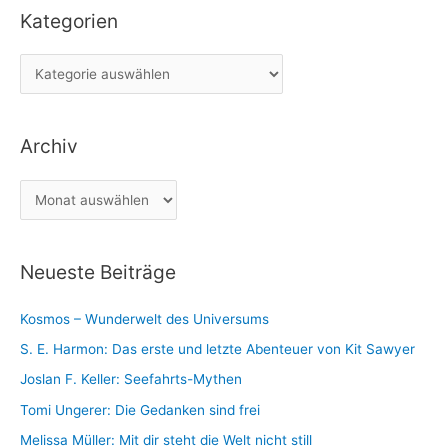
Kategorien
h
e
K
n
a
n
t
a
Archiv
e
c
g
h
A
o
:
r
r
c
i
Neueste Beiträge
h
e
i
n
Kosmos – Wunderwelt des Universums
v
S. E. Harmon: Das erste und letzte Abenteuer von Kit Sawyer
Joslan F. Keller: Seefahrts-Mythen
Tomi Ungerer: Die Gedanken sind frei
Melissa Müller: Mit dir steht die Welt nicht still