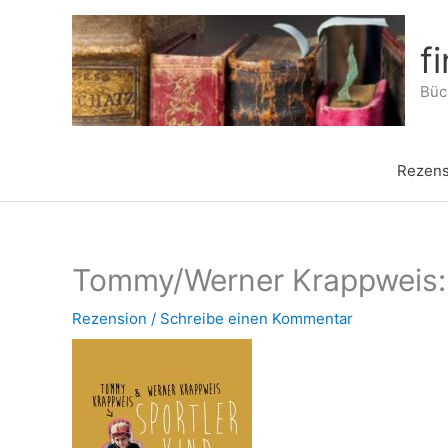
Zum
Inhalt
f
springen
Büch
Rezens
Tommy/Werner Krappweis: 
Rezension
/
Schreibe einen Kommentar