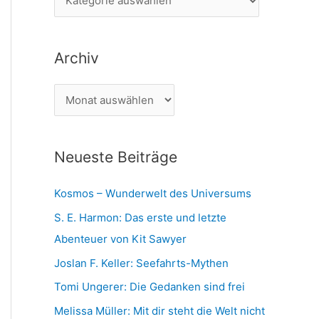
n
a
n
t
a
Archiv
e
c
g
h
A
o
:
r
r
c
i
Neueste Beiträge
h
e
i
n
Kosmos – Wunderwelt des Universums
v
S. E. Harmon: Das erste und letzte
Abenteuer von Kit Sawyer
Joslan F. Keller: Seefahrts-Mythen
Tomi Ungerer: Die Gedanken sind frei
Melissa Müller: Mit dir steht die Welt nicht