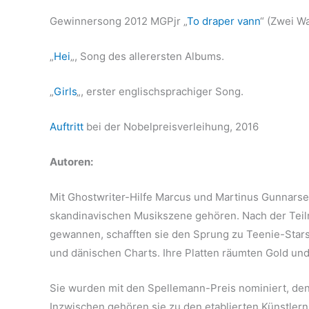
Gewinnersong 2012 MGPjr „
To draper vann
“ (Zwei W
„
Hei
„, Song des allerersten Albums.
„
Girls
„, erster englischsprachiger Song.
Auftritt
bei der Nobelpreisverleihung, 2016
Autoren:
Mit Ghostwriter-Hilfe Marcus und Martinus Gunnars
skandinavischen Musikszene gehören. Nach der Teil
gewannen, schafften sie den Sprung zu Teenie-Star
und dänischen Charts. Ihre Platten räumten Gold und
Sie wurden mit den Spellemann-Preis nominiert, de
Inzwischen gehören sie zu den etablierten Künstlern