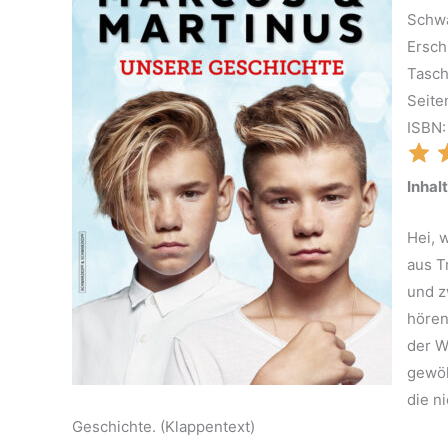
Schwa
Ersch
Tasc
Seite
ISBN
Inhalt
Hei, 
aus T
und z
hören
der W
gewöh
die n
Geschichte. (Klappentext)