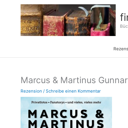
Zum
Inhalt
f
springen
Büch
Rezens
Marcus & Martinus Gunnar
Rezension
/
Schreibe einen Kommentar