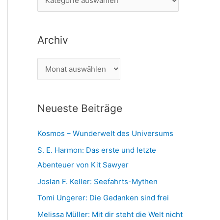
n
a
n
t
a
Archiv
e
c
g
h
A
o
:
r
r
c
i
Neueste Beiträge
h
e
i
n
Kosmos – Wunderwelt des Universums
v
S. E. Harmon: Das erste und letzte
Abenteuer von Kit Sawyer
Joslan F. Keller: Seefahrts-Mythen
Tomi Ungerer: Die Gedanken sind frei
Melissa Müller: Mit dir steht die Welt nicht