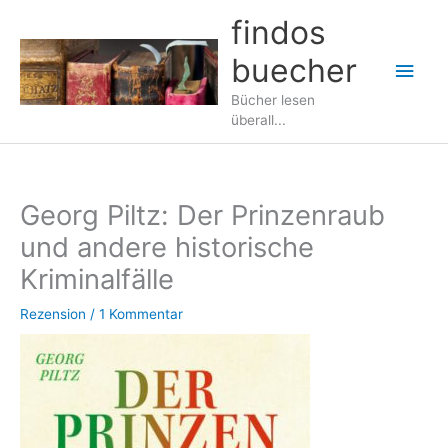
Zum
findos
Inhalt
buecher
springen
Hau
Bücher lesen
überall...
Georg Piltz: Der Prinzenraub
und andere historische
Kriminalfälle
Rezension
/
1 Kommentar