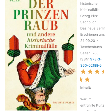
historische
Kriminalfälle
Georg Piltz
Sachbuch
Das neue Berlin
Erschienen am:
24.09.2014
Taschenbuch
Seiten: 288
ISBN:
978-3-
360-02188-5
Inhalt:
Warum
entführte Kunz