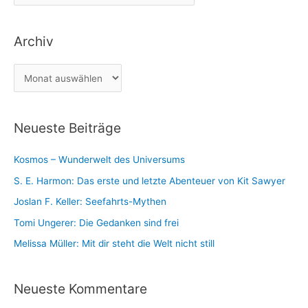
a
n
t
a
Archiv
e
c
g
h
A
o
:
r
r
c
i
Neueste Beiträge
h
e
i
n
Kosmos – Wunderwelt des Universums
v
S. E. Harmon: Das erste und letzte Abenteuer von Kit Sawyer
Joslan F. Keller: Seefahrts-Mythen
Tomi Ungerer: Die Gedanken sind frei
Melissa Müller: Mit dir steht die Welt nicht still
Neueste Kommentare