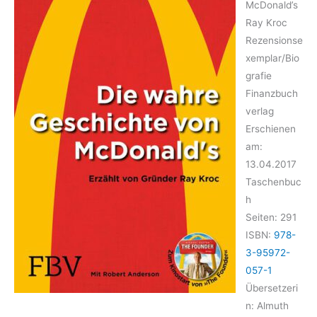
McDonald’s
Ray Kroc
Rezensionse
xemplar/Bio
grafie
Finanzbuch
verlag
Erschienen
am:
13.04.2017
Taschenbuc
h
Seiten: 291
ISBN:
978-
3-95972-
057-1
Übersetzeri
n: Almuth