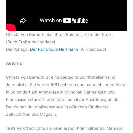
Christa von Bernuth über ihren Roman „Tief in der Erde“.
(Buch-Trailer des Verlags)
Die Vorlage:
Der Fall Ursula Herrmann
(Wikipedia.de)
Autorin:
Christa von Bernuth ist eine deutsche Schriftstellerin und
Journalistin. Sie wurde 1961 geboren und hat nach ihrem Abitur
in Schondorf am Ammersee in München Germanistik und
Französisch studiert, arbeitete nach ihrer Ausbildung an der
Deutschen Journalistenschule in München für diverse
Zeitschriften und Magazin.
1999 veröffentlichte sie ihren ersten Kriminalroman. Mehrere