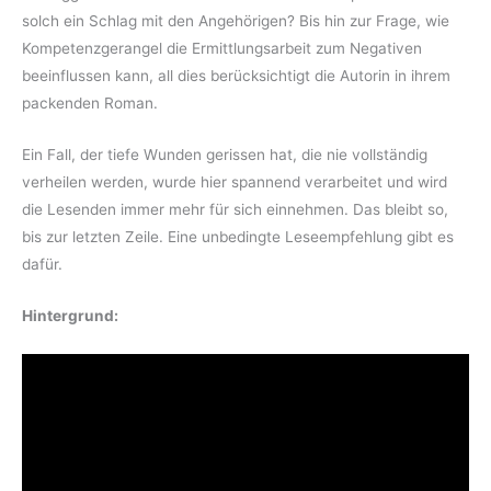
solch ein Schlag mit den Angehörigen? Bis hin zur Frage, wie
Kompetenzgerangel die Ermittlungsarbeit zum Negativen
beeinflussen kann, all dies berücksichtigt die Autorin in ihrem
packenden Roman.
Ein Fall, der tiefe Wunden gerissen hat, die nie vollständig
verheilen werden, wurde hier spannend verarbeitet und wird
die Lesenden immer mehr für sich einnehmen. Das bleibt so,
bis zur letzten Zeile. Eine unbedingte Leseempfehlung gibt es
dafür.
Hintergrund: