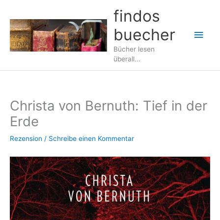
Zum
findos
Inhalt
buecher
springen
Hau
Bücher lesen
überall...
Christa von Bernuth: Tief in der
Erde
Rezension
/
Schreibe einen Kommentar