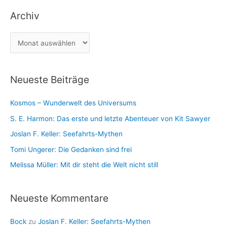
t
a
Archiv
e
c
g
h
A
o
:
r
r
c
i
Neueste Beiträge
h
e
i
n
Kosmos – Wunderwelt des Universums
v
S. E. Harmon: Das erste und letzte Abenteuer von Kit Sawyer
Joslan F. Keller: Seefahrts-Mythen
Tomi Ungerer: Die Gedanken sind frei
Melissa Müller: Mit dir steht die Welt nicht still
Neueste Kommentare
Bock
zu
Joslan F. Keller: Seefahrts-Mythen