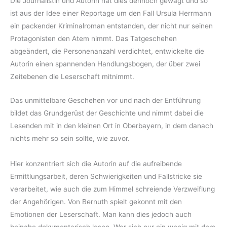
Die Journalistin und Autorin hat dies dennoch gewagt und so
ist aus der Idee einer Reportage um den Fall Ursula Herrmann
ein packender Kriminalroman entstanden, der nicht nur seinen
Protagonisten den Atem nimmt. Das Tatgeschehen
abgeändert, die Personenanzahl verdichtet, entwickelte die
Autorin einen spannenden Handlungsbogen, der über zwei
Zeitebenen die Leserschaft mitnimmt.
Das unmittelbare Geschehen vor und nach der Entführung
bildet das Grundgerüst der Geschichte und nimmt dabei die
Lesenden mit in den kleinen Ort in Oberbayern, in dem danach
nichts mehr so sein sollte, wie zuvor.
Hier konzentriert sich die Autorin auf die aufreibende
Ermittlungsarbeit, deren Schwierigkeiten und Fallstricke sie
verarbeitet, wie auch die zum Himmel schreiende Verzweiflung
der Angehörigen. Von Bernuth spielt gekonnt mit den
Emotionen der Leserschaft. Man kann dies jedoch auch
beinahe dokumentarisch lesen. Wer sich nur ein wenig mit dem