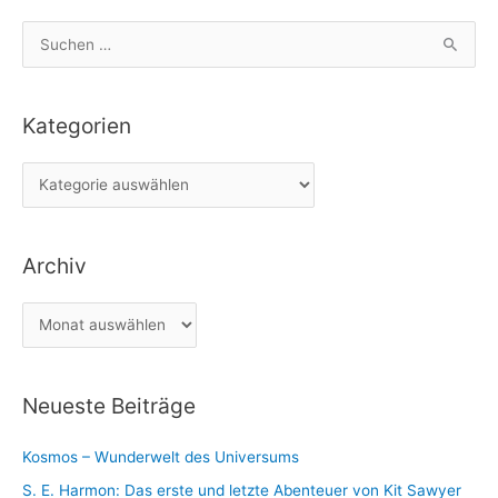
S
u
c
Kategorien
h
e
K
n
a
n
t
a
Archiv
e
c
g
h
A
o
:
r
r
c
i
Neueste Beiträge
h
e
i
n
Kosmos – Wunderwelt des Universums
v
S. E. Harmon: Das erste und letzte Abenteuer von Kit Sawyer