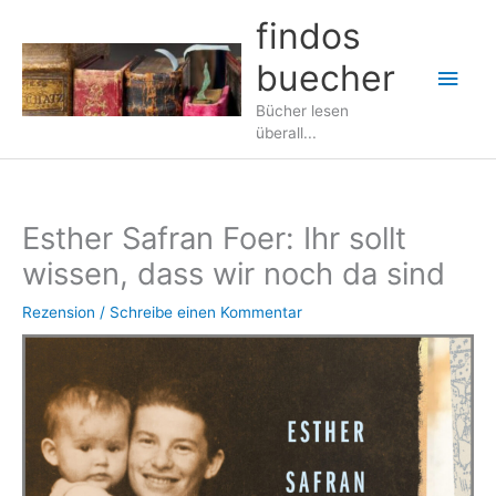
Zum
findos
Inhalt
buecher
springen
Hau
Bücher lesen
überall...
Esther Safran Foer: Ihr sollt
wissen, dass wir noch da sind
Rezension
/
Schreibe einen Kommentar