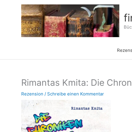
Zum
Inhalt
f
springen
Büch
Rezens
Rimantas Kmita: Die Chron
Rezension
/
Schreibe einen Kommentar