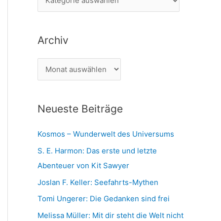
n
a
n
t
a
Archiv
e
c
g
h
A
o
:
r
r
c
i
Neueste Beiträge
h
e
i
n
Kosmos – Wunderwelt des Universums
v
S. E. Harmon: Das erste und letzte
Abenteuer von Kit Sawyer
Joslan F. Keller: Seefahrts-Mythen
Tomi Ungerer: Die Gedanken sind frei
Melissa Müller: Mit dir steht die Welt nicht