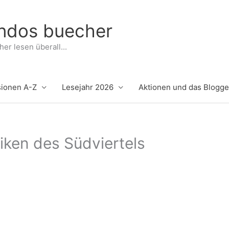
indos buecher
er lesen überall...
ionen A-Z
Lesejahr 2026
Aktionen und das Blogg
iken des Südviertels