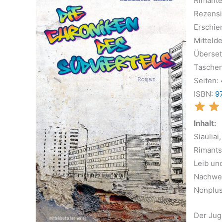
Rimante
Rezens
Erschie
Mitteld
Überset
Tasche
Seiten:
ISBN:
9
Inhalt:
Siauliai
Rimants,
Leib un
Nachwen
Nonplusu
Der Jug